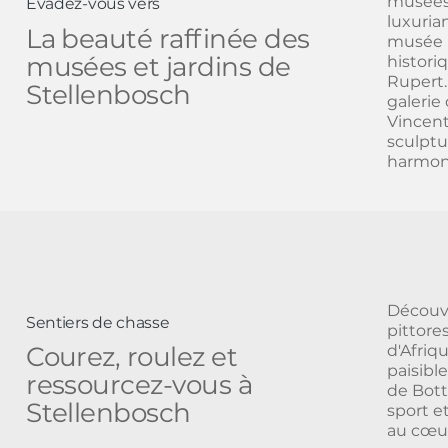
musées 
Évadez-vous vers
luxuria
La beauté raffinée des
musée u
musées et jardins de
histori
Rupert.
Stellenbosch
galerie 
Vincent
sculptu
harmon
Découvr
Sentiers de chasse
pittore
d'Afriq
Courez, roulez et
paisible
ressourcez-vous à
de Botte
Stellenbosch
sport e
au cœur