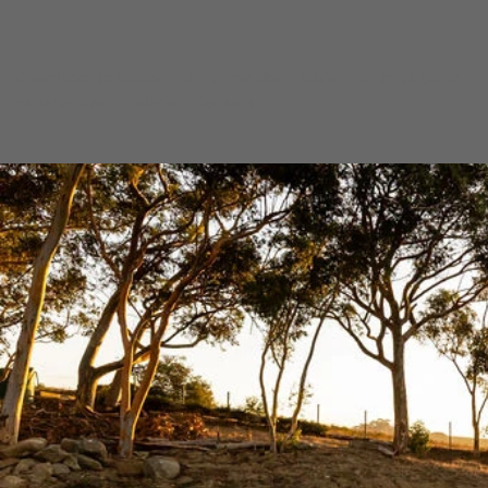
Chambres et suites
La Ferme des Invités
Dîner et boire
Expériences
Galerie
Contact