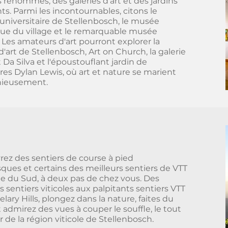
renommés, des galeries d'art et des jardins
nts. Parmi les incontournables, citons le
niversitaire de Stellenbosch, le musée
que du village et le remarquable musée
 Les amateurs d'art pourront explorer la
d'art de Stellenbosch, Art on Church, la galerie
 Da Silva et l'époustouflant jardin de
res Dylan Lewis, où art et nature se marient
ieusement.
ez des sentiers de course à pied
sques et certains des meilleurs sentiers de VTT
ue du Sud, à deux pas de chez vous. Des
s sentiers viticoles aux palpitants sentiers VTT
lary Hills, plongez dans la nature, faites du
t admirez des vues à couper le souffle, le tout
 de la région viticole de Stellenbosch.