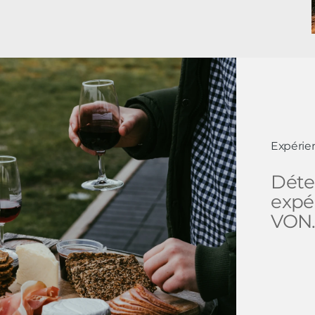
Expérie
Déte
expé
VON