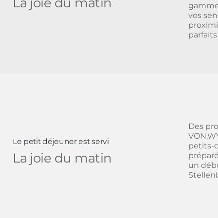
La joie du matin
gamme 
vos sen
proximi
parfait
Des pro
VON.WY
Le petit déjeuner est servi
petits-
La joie du matin
préparé
un débu
Stellen