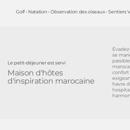
Golf • Natation • Observation des oiseaux • Sentier
Évadez
se mari
paisibl
Le petit-déjeuner est servi
marocai
Maison d'hôtes
confort
exigean
d'inspiration marocaine
havre d
hospita
harmon