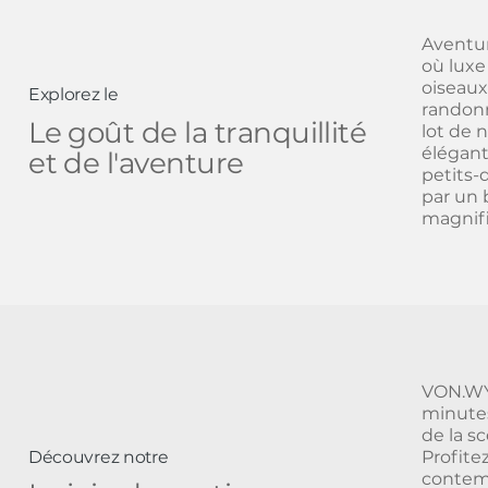
Aventu
où luxe
oiseaux
Explorez le
randonn
Le goût de la tranquillité
lot de 
élégant
et de l'aventure
petits-
par un 
magnif
VON.WYN
minutes
de la s
Profite
Découvrez notre
contem