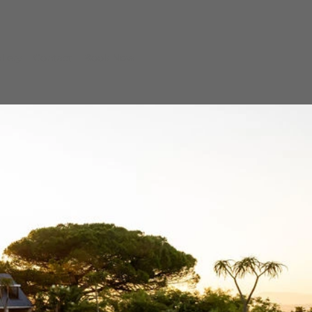
llery
Contact
Book Now