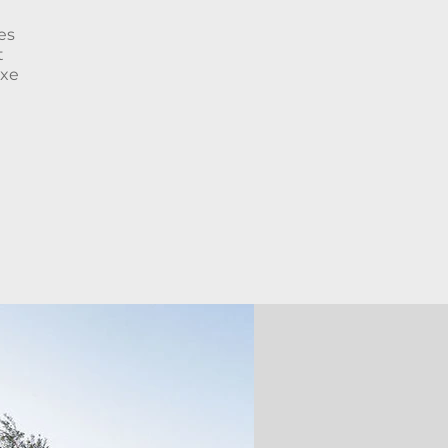
es
t
uxe