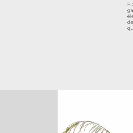
Pl
ga
él
de
qu