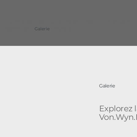
Chambres et suites
La Ferme des Invités
Dîner et boire
Expériences
Galerie
Contact
Galerie
Explorez 
Von.Wyn.