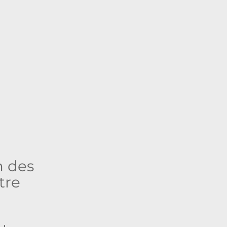
n des
tre