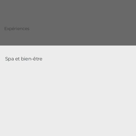
Chambres et suites
La Ferme des Invités
Dîner et boire
Expériences
Galerie
Contact
Spa et bien-être