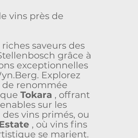
e vins près de
g
 riches saveurs des
Stellenbosch grâce à
ons exceptionnelles
yn.Berg. Explorez
s de renommée
s que
Tokara
, offrant
enables sur les
des vins primés, ou
 Estate
, où vins fins
tistique se marient.