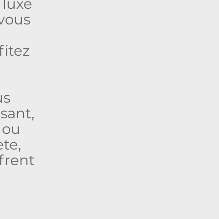
 luxe
vous
itez
us
sant,
 ou
te,
frent