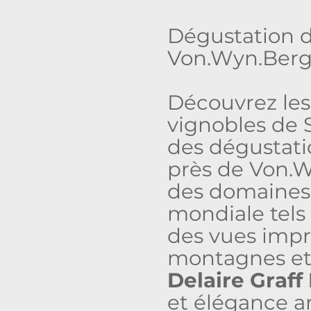
Dégustation d
Von.Wyn.Ber
Découvrez les
vignobles de 
des dégustati
près de Von.W
des domaine
mondiale tel
des vues impr
montagnes et 
Delaire Graff
et élégance ar