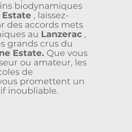
vins biodynamiques
 Estate
, laissez-
ar des accords mets
niques au
Lanzerac
,
es grands crus du
ne Estate.
Que vous
seur ou amateur, les
coles de
vous promettent un
f inoubliable.