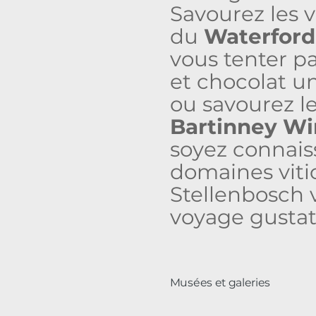
Savourez les 
du
Waterford
vous tenter p
et chocolat u
ou savourez l
Bartinney Wi
soyez connais
domaines viti
Stellenbosch 
voyage gustati
Musées et galeries